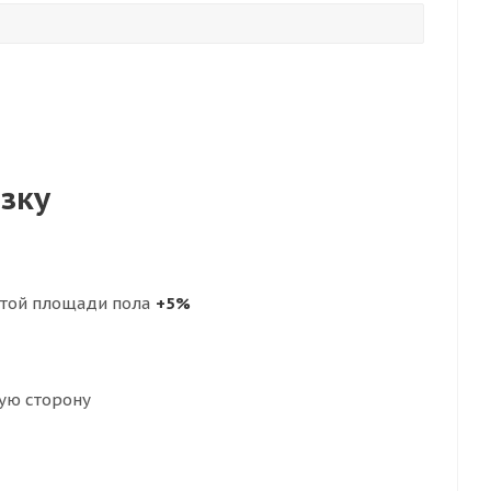
езку
стой площади пола
+5%
ую сторону