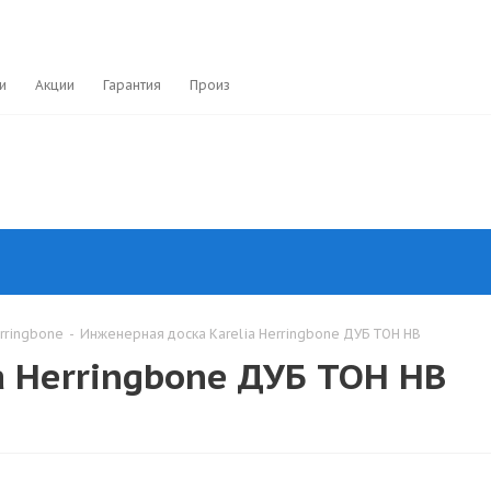
и
Акции
Гарантия
Производители
rringbone
-
Инженерная доска Karelia Herringbone ДУБ ТОН HB
a Herringbone ДУБ ТОН HB