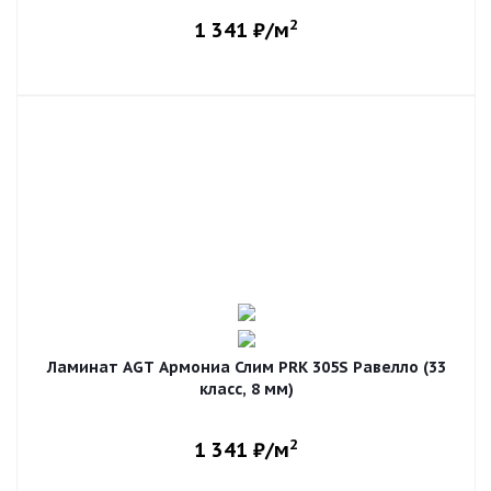
2
1 341
₽/м
Ламинат AGT Армониа Слим PRK 305S Равелло (33
класс, 8 мм)
2
1 341
₽/м