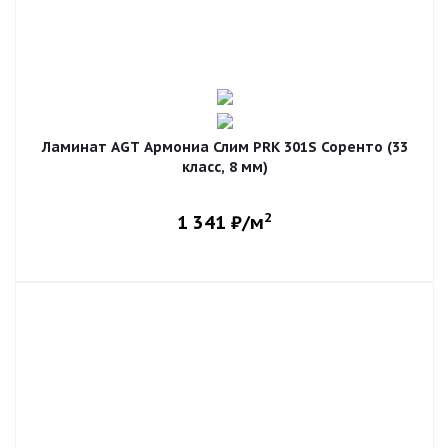
Ламинат AGT Армониа Слим PRK 301S Соренто (33
класс, 8 мм)
2
1 341
₽/м