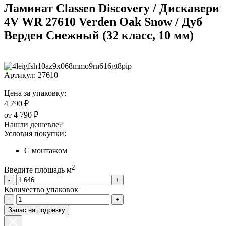
Ламинат Classen Discovery / Дискавери
4V WR 27610 Verden Oak Snow / Дуб
Верден Снежный (32 класс, 10 мм)
Артикул:
27610
Цена за упаковку:
4 790 ₽
от
4 790 ₽
Нашли дешевле?
Условия покупки:
С монтажом
2
Введите площадь м
-
+
Количество упаковок
-
+
Запас на подрезку