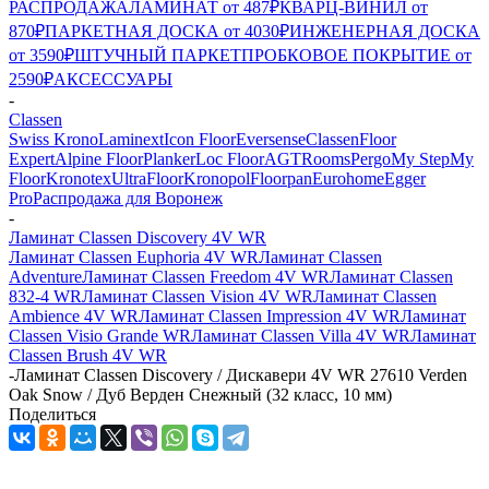
РАСПРОДАЖА
ЛАМИНАТ от 487₽
КВАРЦ-ВИНИЛ от
870₽
ПАРКЕТНАЯ ДОСКА от 4030₽
ИНЖЕНЕРНАЯ ДОСКА
от 3590₽
ШТУЧНЫЙ ПАРКЕТ
ПРОБКОВОЕ ПОКРЫТИЕ от
2590₽
АКСЕССУАРЫ
-
Classen
Swiss Krono
Laminext
Icon Floor
Eversense
Classen
Floor
Expert
Alpine Floor
Planker
Loc Floor
AGT
Rooms
Pergo
My Step
My
Floor
Kronotex
UltraFloor
Kronopol
Floorpan
Eurohome
Egger
Pro
Распродажа для Воронеж
-
Ламинат Classen Discovery 4V WR
Ламинат Classen Euphoria 4V WR
Ламинат Classen
Adventure
Ламинат Classen Freedom 4V WR
Ламинат Classen
832-4 WR
Ламинат Classen Vision 4V WR
Ламинат Classen
Ambience 4V WR
Ламинат Classen Impression 4V WR
Ламинат
Classen Visio Grande WR
Ламинат Classen Villa 4V WR
Ламинат
Classen Brush 4V WR
-
Ламинат Classen Discovery / Дискавери 4V WR 27610 Verden
Oak Snow / Дуб Верден Снежный (32 класс, 10 мм)
Поделиться