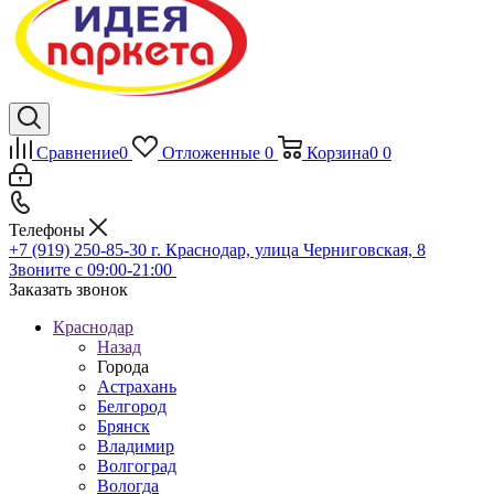
Сравнение
0
Отложенные
0
Корзина
0
0
Телефоны
+7 (919) 250-85-30
г. Краснодар, улица Черниговская, 8
Звоните с 09:00-21:00
Заказать звонок
Краснодар
Назад
Города
Астрахань
Белгород
Брянск
Владимир
Волгоград
Вологда