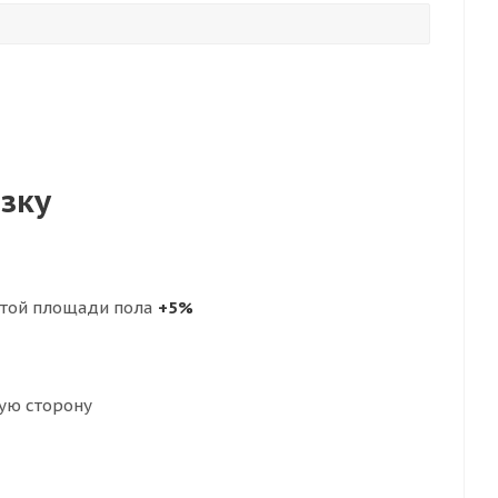
езку
стой площади пола
+5%
ую сторону