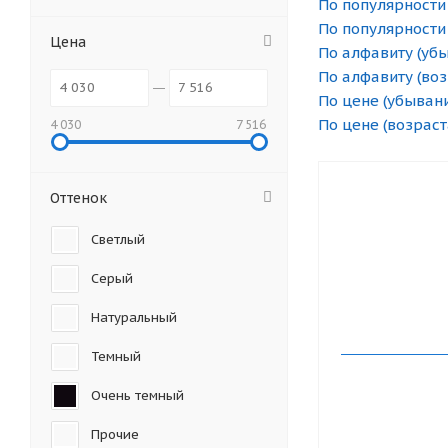
По популярности
По популярности
Цена
По алфавиту (уб
По алфавиту (во
По цене (убыван
По цене (возраст
4 030
7 516
Оттенок
Светлый
Серый
Натуральный
Темный
Очень темный
Прочие