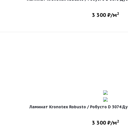
2
3 300
₽/м
Ламинат Kronotex Robusto / Робусто D 3074 Дуб
2
3 300
₽/м