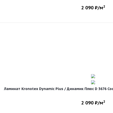
2
2 090
₽/м
Ламинат Kronotex Dynamic Plus / Динамик Плюс D 3676 Сос
2
2 090
₽/м