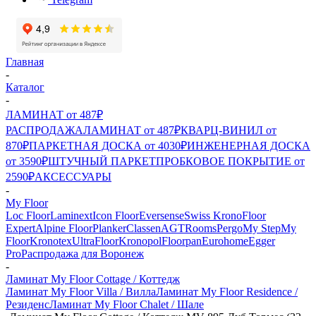
Главная
-
Каталог
-
ЛАМИНАТ от 487₽
РАСПРОДАЖА
ЛАМИНАТ от 487₽
КВАРЦ-ВИНИЛ от
870₽
ПАРКЕТНАЯ ДОСКА от 4030₽
ИНЖЕНЕРНАЯ ДОСКА
от 3590₽
ШТУЧНЫЙ ПАРКЕТ
ПРОБКОВОЕ ПОКРЫТИЕ от
2590₽
АКСЕССУАРЫ
-
My Floor
Loc Floor
Laminext
Icon Floor
Eversense
Swiss Krono
Floor
Expert
Alpine Floor
Planker
Classen
AGT
Rooms
Pergo
My Step
My
Floor
Kronotex
UltraFloor
Kronopol
Floorpan
Eurohome
Egger
Pro
Распродажа для Воронеж
-
Ламинат My Floor Cottage / Коттедж
Ламинат My Floor Villa / Вилла
Ламинат My Floor Residence /
Резиденс
Ламинат My Floor Chalet / Шале