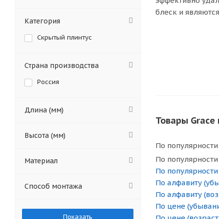
эффективно удал
блеск и являютс
Категория
Скрытый плинтус
Страна производства
Россия
Длина (мм)
Товары Grace
Высота (мм)
По популярности
По популярности
Материал
По популярности
По алфавиту (уб
Способ монтажа
По алфавиту (во
По цене (убыван
По цене (возраст