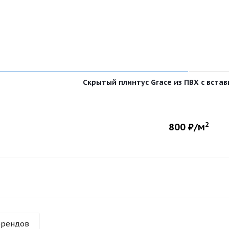
Скрытый плинтус Grace из ПВХ с вста
2
800
₽/м
брендов