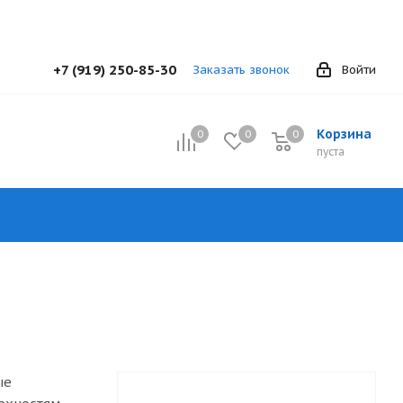
+7 (919) 250-85-30
Заказать звонок
Войти
Корзина
0
0
0
0
пуста
ые