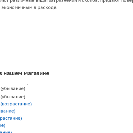
яют различные виды загрязнений и сколов, придают пове
я экономичным в расходе.
 в нашем магазине
 (убывание)
 (убывание)
 (возрастание)
ывание)
зрастание)
ие)
ание)